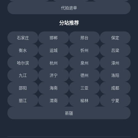
代拍退单
分站推荐
石家庄
邯郸
邢台
保定
衡水
运城
忻州
吕梁
哈尔滨
杭州
泉州
漳州
九江
济宁
德州
洛阳
邵阳
海南
三亚
成都
丽江
渭南
榆林
宁夏
新疆