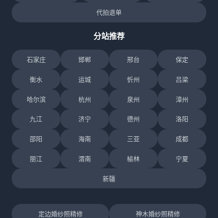
代拍退单
分站推荐
石家庄
邯郸
邢台
保定
衡水
运城
忻州
吕梁
哈尔滨
杭州
泉州
漳州
九江
济宁
德州
洛阳
邵阳
海南
三亚
成都
丽江
渭南
榆林
宁夏
新疆
定边婚纱照精修
神木婚纱照精修