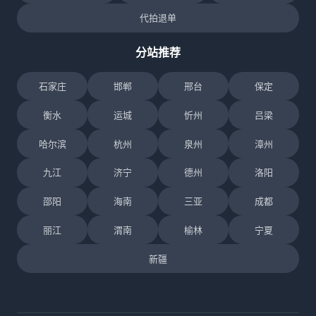
代拍退单
分站推荐
石家庄
邯郸
邢台
保定
衡水
运城
忻州
吕梁
哈尔滨
杭州
泉州
漳州
九江
济宁
德州
洛阳
邵阳
海南
三亚
成都
丽江
渭南
榆林
宁夏
新疆