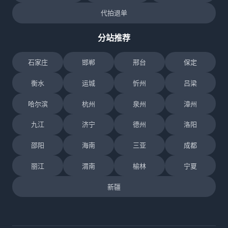
代拍退单
分站推荐
石家庄
邯郸
邢台
保定
衡水
运城
忻州
吕梁
哈尔滨
杭州
泉州
漳州
九江
济宁
德州
洛阳
邵阳
海南
三亚
成都
丽江
渭南
榆林
宁夏
新疆