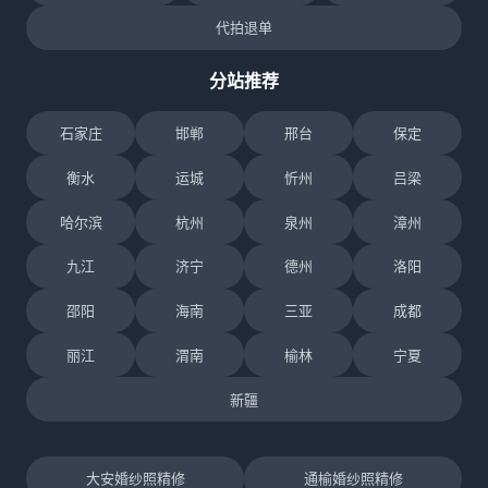
代拍退单
分站推荐
石家庄
邯郸
邢台
保定
衡水
运城
忻州
吕梁
哈尔滨
杭州
泉州
漳州
九江
济宁
德州
洛阳
邵阳
海南
三亚
成都
丽江
渭南
榆林
宁夏
新疆
大安婚纱照精修
通榆婚纱照精修