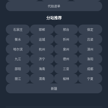
代拍退单
分站推荐
石家庄
邯郸
邢台
保定
衡水
运城
忻州
吕梁
哈尔滨
杭州
泉州
漳州
九江
济宁
德州
洛阳
邵阳
海南
三亚
成都
丽江
渭南
榆林
宁夏
新疆