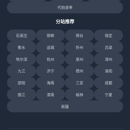
代拍退单
分站推荐
石家庄
邯郸
邢台
保定
衡水
运城
忻州
吕梁
哈尔滨
杭州
泉州
漳州
九江
济宁
德州
洛阳
邵阳
海南
三亚
成都
丽江
渭南
榆林
宁夏
新疆