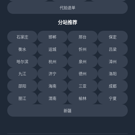
代拍退单
分站推荐
石家庄
邯郸
邢台
保定
衡水
运城
忻州
吕梁
哈尔滨
杭州
泉州
漳州
九江
济宁
德州
洛阳
邵阳
海南
三亚
成都
丽江
渭南
榆林
宁夏
新疆