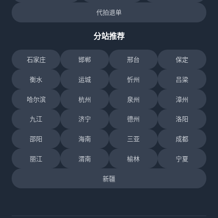
代拍退单
分站推荐
石家庄
邯郸
邢台
保定
衡水
运城
忻州
吕梁
哈尔滨
杭州
泉州
漳州
九江
济宁
德州
洛阳
邵阳
海南
三亚
成都
丽江
渭南
榆林
宁夏
新疆