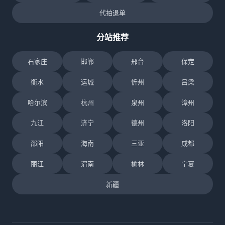
代拍退单
分站推荐
石家庄
邯郸
邢台
保定
衡水
运城
忻州
吕梁
哈尔滨
杭州
泉州
漳州
九江
济宁
德州
洛阳
邵阳
海南
三亚
成都
丽江
渭南
榆林
宁夏
新疆