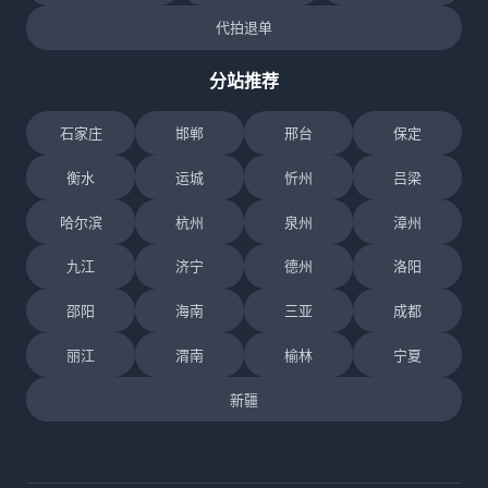
代拍退单
分站推荐
石家庄
邯郸
邢台
保定
衡水
运城
忻州
吕梁
哈尔滨
杭州
泉州
漳州
九江
济宁
德州
洛阳
邵阳
海南
三亚
成都
丽江
渭南
榆林
宁夏
新疆