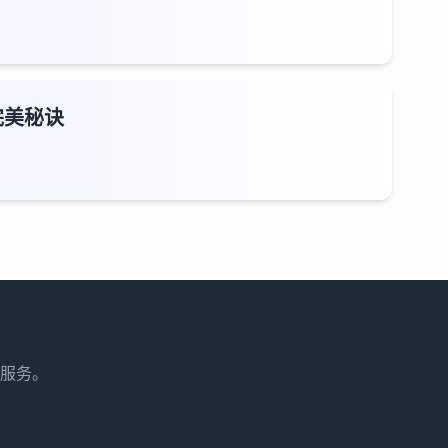
完美秘诀
服务。
。