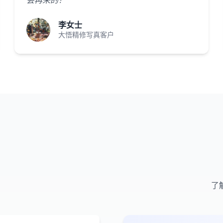
会再来的！"
李女士
大悟精修写真客户
了