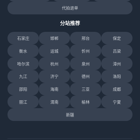
代拍退单
分站推荐
石家庄
邯郸
邢台
保定
衡水
运城
忻州
吕梁
哈尔滨
杭州
泉州
漳州
九江
济宁
德州
洛阳
邵阳
海南
三亚
成都
丽江
渭南
榆林
宁夏
新疆