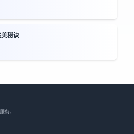
完美秘诀
服务。
。