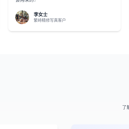
会再来的！"
李女士
繁峙精修写真客户
了