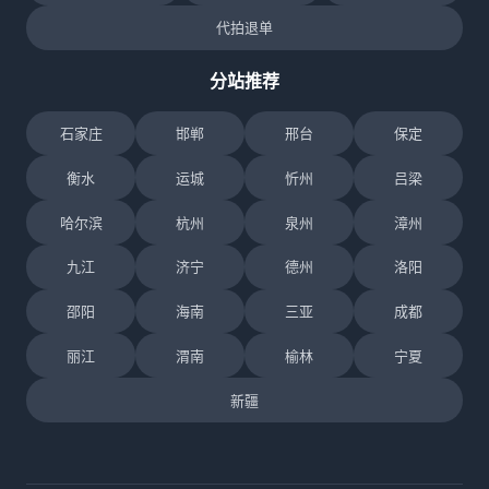
代拍退单
分站推荐
石家庄
邯郸
邢台
保定
衡水
运城
忻州
吕梁
哈尔滨
杭州
泉州
漳州
九江
济宁
德州
洛阳
邵阳
海南
三亚
成都
丽江
渭南
榆林
宁夏
新疆