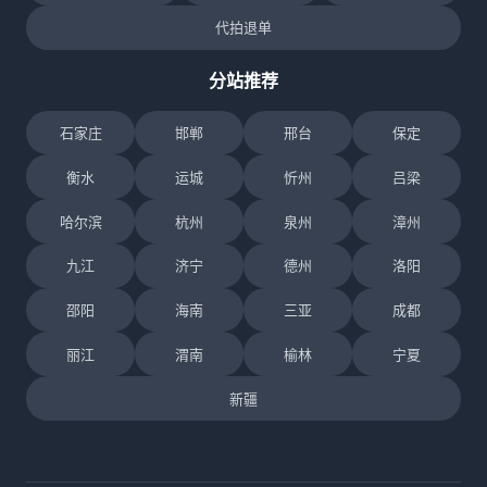
代拍退单
分站推荐
石家庄
邯郸
邢台
保定
衡水
运城
忻州
吕梁
哈尔滨
杭州
泉州
漳州
九江
济宁
德州
洛阳
邵阳
海南
三亚
成都
丽江
渭南
榆林
宁夏
新疆