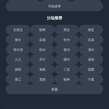
代拍退单
分站推荐
石家庄
邯郸
邢台
保定
衡水
运城
忻州
吕梁
哈尔滨
杭州
泉州
漳州
九江
济宁
德州
洛阳
邵阳
海南
三亚
成都
丽江
渭南
榆林
宁夏
新疆