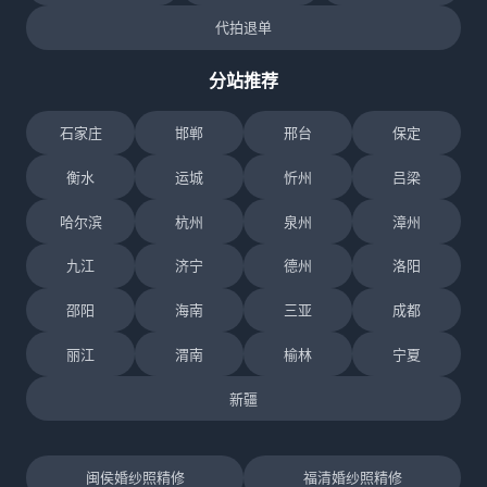
代拍退单
分站推荐
石家庄
邯郸
邢台
保定
衡水
运城
忻州
吕梁
哈尔滨
杭州
泉州
漳州
九江
济宁
德州
洛阳
邵阳
海南
三亚
成都
丽江
渭南
榆林
宁夏
新疆
闽侯婚纱照精修
福清婚纱照精修