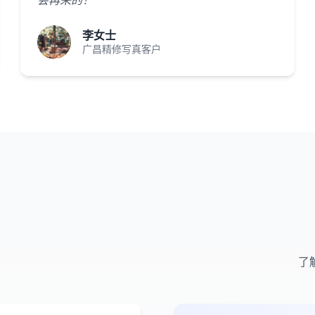
会再来的！"
李女士
广昌精修写真客户
了