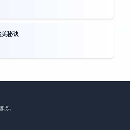
完美秘诀
服务。
。