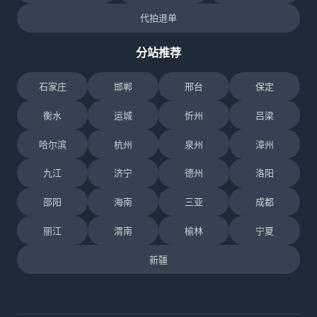
代拍退单
分站推荐
石家庄
邯郸
邢台
保定
衡水
运城
忻州
吕梁
哈尔滨
杭州
泉州
漳州
九江
济宁
德州
洛阳
邵阳
海南
三亚
成都
丽江
渭南
榆林
宁夏
新疆