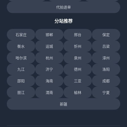
代拍退单
分站推荐
石家庄
邯郸
邢台
保定
衡水
运城
忻州
吕梁
哈尔滨
杭州
泉州
漳州
九江
济宁
德州
洛阳
邵阳
海南
三亚
成都
丽江
渭南
榆林
宁夏
新疆