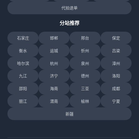
代拍退单
分站推荐
石家庄
邯郸
邢台
保定
衡水
运城
忻州
吕梁
哈尔滨
杭州
泉州
漳州
九江
济宁
德州
洛阳
邵阳
海南
三亚
成都
丽江
渭南
榆林
宁夏
新疆