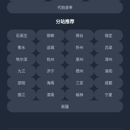
代拍退单
分站推荐
石家庄
邯郸
邢台
保定
衡水
运城
忻州
吕梁
哈尔滨
杭州
泉州
漳州
九江
济宁
德州
洛阳
邵阳
海南
三亚
成都
丽江
渭南
榆林
宁夏
新疆