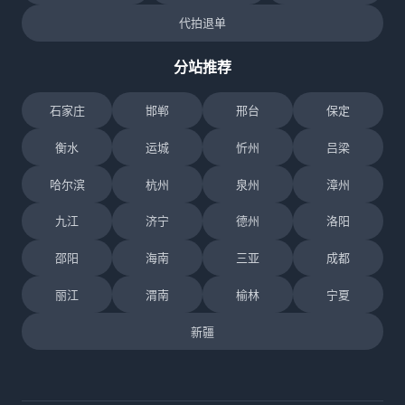
代拍退单
分站推荐
石家庄
邯郸
邢台
保定
衡水
运城
忻州
吕梁
哈尔滨
杭州
泉州
漳州
九江
济宁
德州
洛阳
邵阳
海南
三亚
成都
丽江
渭南
榆林
宁夏
新疆