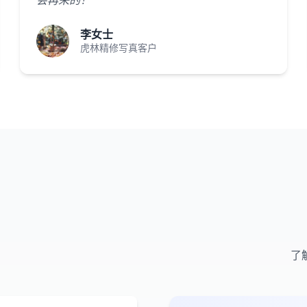
会再来的！"
李女士
虎林精修写真客户
了