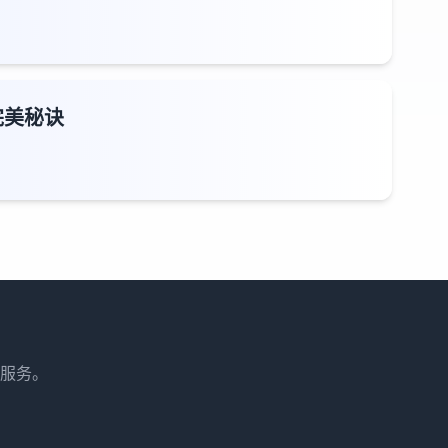
完美秘诀
服务。
。