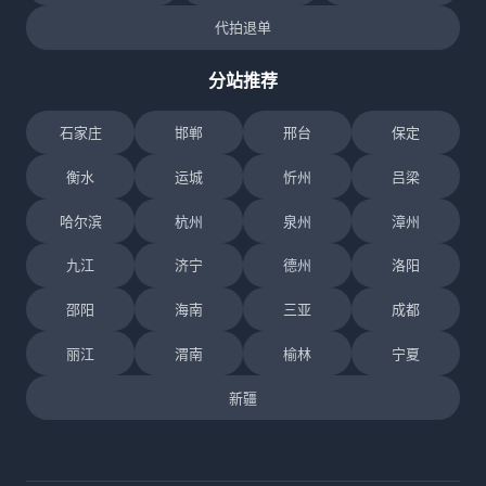
代拍退单
分站推荐
石家庄
邯郸
邢台
保定
衡水
运城
忻州
吕梁
哈尔滨
杭州
泉州
漳州
九江
济宁
德州
洛阳
邵阳
海南
三亚
成都
丽江
渭南
榆林
宁夏
新疆