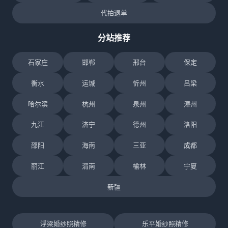
代拍退单
分站推荐
石家庄
邯郸
邢台
保定
衡水
运城
忻州
吕梁
哈尔滨
杭州
泉州
漳州
九江
济宁
德州
洛阳
邵阳
海南
三亚
成都
丽江
渭南
榆林
宁夏
新疆
浮梁婚纱照精修
乐平婚纱照精修