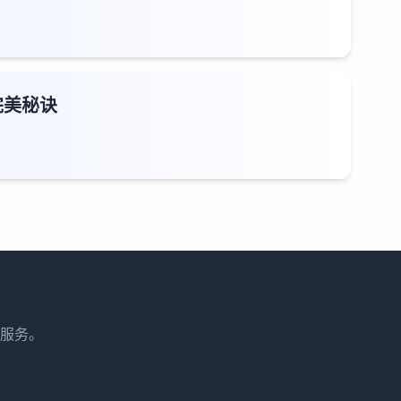
完美秘诀
服务。
。