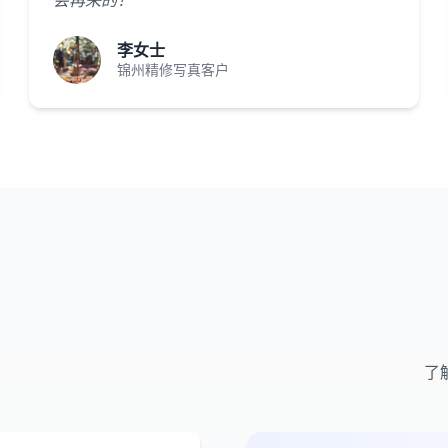
会再来的！"
李女士
锦州精修写真客户
了