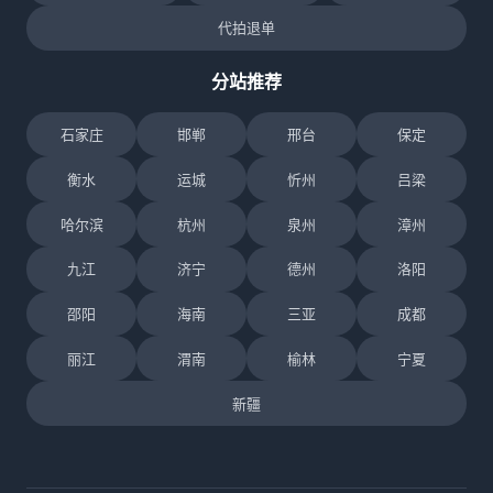
代拍退单
分站推荐
石家庄
邯郸
邢台
保定
衡水
运城
忻州
吕梁
哈尔滨
杭州
泉州
漳州
九江
济宁
德州
洛阳
邵阳
海南
三亚
成都
丽江
渭南
榆林
宁夏
新疆