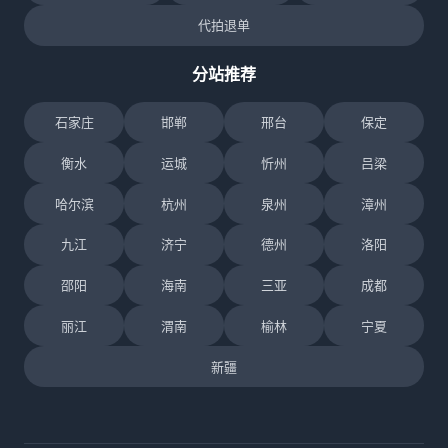
代拍退单
分站推荐
石家庄
邯郸
邢台
保定
衡水
运城
忻州
吕梁
哈尔滨
杭州
泉州
漳州
九江
济宁
德州
洛阳
邵阳
海南
三亚
成都
丽江
渭南
榆林
宁夏
新疆