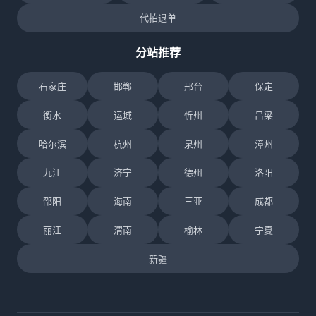
代拍退单
分站推荐
石家庄
邯郸
邢台
保定
衡水
运城
忻州
吕梁
哈尔滨
杭州
泉州
漳州
九江
济宁
德州
洛阳
邵阳
海南
三亚
成都
丽江
渭南
榆林
宁夏
新疆