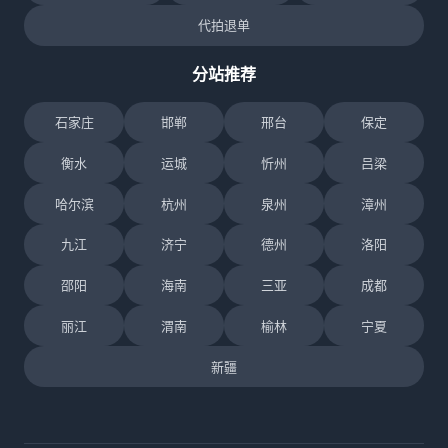
代拍退单
分站推荐
石家庄
邯郸
邢台
保定
衡水
运城
忻州
吕梁
哈尔滨
杭州
泉州
漳州
九江
济宁
德州
洛阳
邵阳
海南
三亚
成都
丽江
渭南
榆林
宁夏
新疆