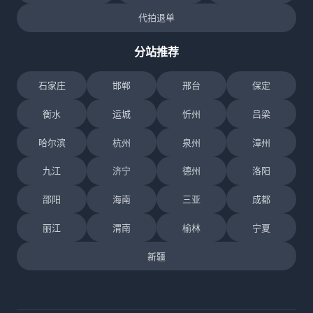
代拍退单
分站推荐
石家庄
邯郸
邢台
保定
衡水
运城
忻州
吕梁
哈尔滨
杭州
泉州
漳州
九江
济宁
德州
洛阳
邵阳
海南
三亚
成都
丽江
渭南
榆林
宁夏
新疆