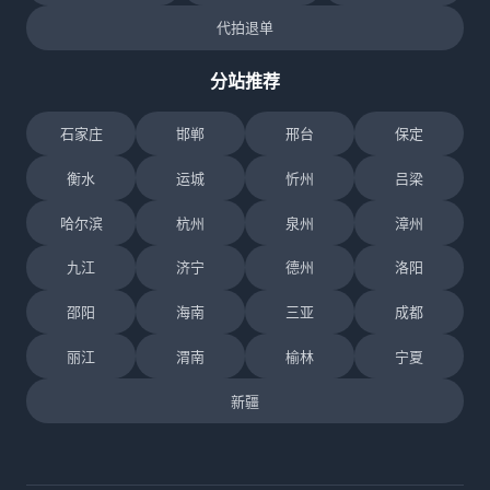
代拍退单
分站推荐
石家庄
邯郸
邢台
保定
衡水
运城
忻州
吕梁
哈尔滨
杭州
泉州
漳州
九江
济宁
德州
洛阳
邵阳
海南
三亚
成都
丽江
渭南
榆林
宁夏
新疆