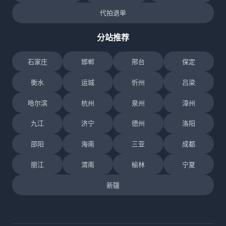
代拍退单
分站推荐
石家庄
邯郸
邢台
保定
衡水
运城
忻州
吕梁
哈尔滨
杭州
泉州
漳州
九江
济宁
德州
洛阳
邵阳
海南
三亚
成都
丽江
渭南
榆林
宁夏
新疆