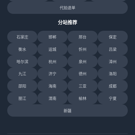
代拍退单
分站推荐
石家庄
邯郸
邢台
保定
衡水
运城
忻州
吕梁
哈尔滨
杭州
泉州
漳州
九江
济宁
德州
洛阳
邵阳
海南
三亚
成都
丽江
渭南
榆林
宁夏
新疆