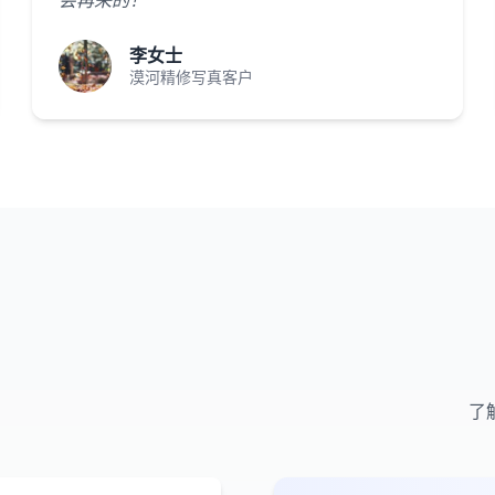
会再来的！"
李女士
漠河精修写真客户
了