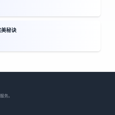
完美秘诀
服务。
。