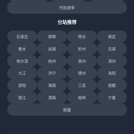
代拍退单
分站推荐
石家庄
邯郸
邢台
保定
衡水
运城
忻州
吕梁
哈尔滨
杭州
泉州
漳州
九江
济宁
德州
洛阳
邵阳
海南
三亚
成都
丽江
渭南
榆林
宁夏
新疆