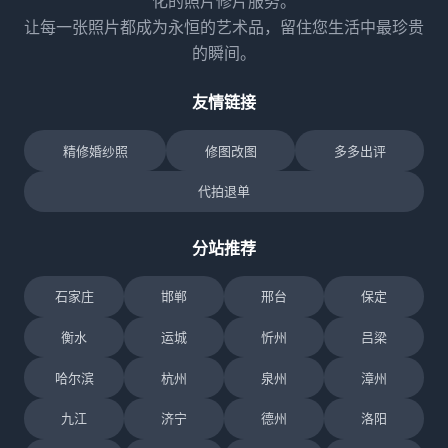
化的照片修片服务。
让每一张照片都成为永恒的艺术品，留住您生活中最珍贵
的瞬间。
友情链接
精修婚纱照
修图改图
多多出评
代拍退单
分站推荐
石家庄
邯郸
邢台
保定
衡水
运城
忻州
吕梁
哈尔滨
杭州
泉州
漳州
九江
济宁
德州
洛阳