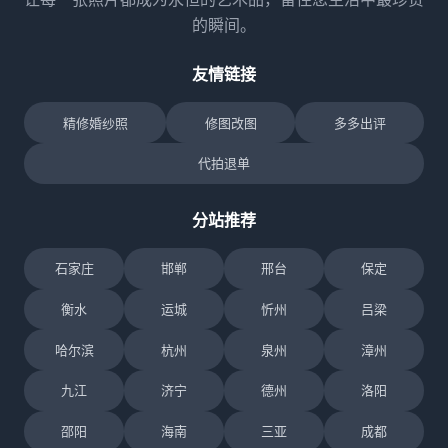
的瞬间。
友情链接
精修婚纱照
修图改图
多多出评
代拍退单
分站推荐
石家庄
邯郸
邢台
保定
衡水
运城
忻州
吕梁
哈尔滨
杭州
泉州
漳州
九江
济宁
德州
洛阳
邵阳
海南
三亚
成都