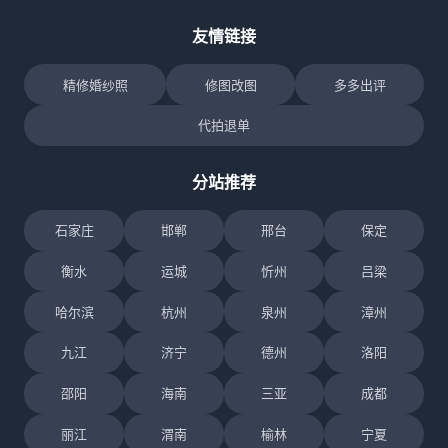
友情链接
精修婚纱照
修图改图
多多出评
代拍退单
分站推荐
石家庄
邯郸
邢台
保定
衡水
运城
忻州
吕梁
哈尔滨
杭州
泉州
漳州
九江
济宁
德州
洛阳
邵阳
海南
三亚
成都
丽江
渭南
榆林
宁夏