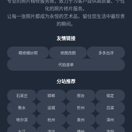
专业的照片精修服务商，致力于为客户提供高质量、个性
化的照片修片服务。
让每一张照片都成为永恒的艺术品，留住您生活中最珍贵
的瞬间。
友情链接
精修婚纱照
修图改图
多多出评
代拍退单
分站推荐
石家庄
邯郸
邢台
保定
衡水
运城
忻州
吕梁
哈尔滨
杭州
泉州
漳州
九江
济宁
德州
洛阳