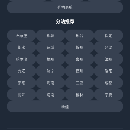
代拍退单
分站推荐
石家庄
邯郸
邢台
保定
衡水
运城
忻州
吕梁
哈尔滨
杭州
泉州
漳州
九江
济宁
德州
洛阳
邵阳
海南
三亚
成都
丽江
渭南
榆林
宁夏
新疆