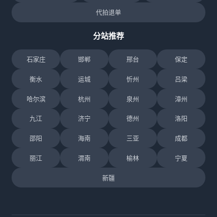
代拍退单
分站推荐
石家庄
邯郸
邢台
保定
衡水
运城
忻州
吕梁
哈尔滨
杭州
泉州
漳州
九江
济宁
德州
洛阳
邵阳
海南
三亚
成都
丽江
渭南
榆林
宁夏
新疆