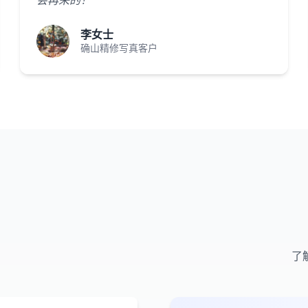
会再来的！"
李女士
确山精修写真客户
了