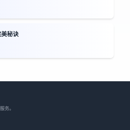
完美秘诀
服务。
。