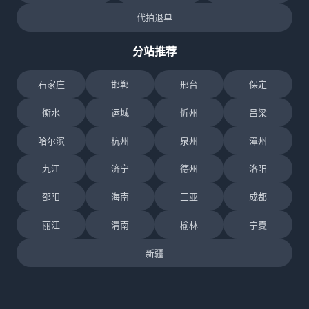
代拍退单
分站推荐
石家庄
邯郸
邢台
保定
衡水
运城
忻州
吕梁
哈尔滨
杭州
泉州
漳州
九江
济宁
德州
洛阳
邵阳
海南
三亚
成都
丽江
渭南
榆林
宁夏
新疆