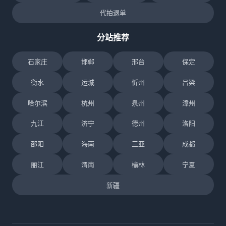
代拍退单
分站推荐
石家庄
邯郸
邢台
保定
衡水
运城
忻州
吕梁
哈尔滨
杭州
泉州
漳州
九江
济宁
德州
洛阳
邵阳
海南
三亚
成都
丽江
渭南
榆林
宁夏
新疆