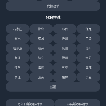
代拍退单
分站推荐
石家庄
邯郸
邢台
保定
衡水
运城
忻州
吕梁
哈尔滨
杭州
泉州
漳州
九江
济宁
德州
洛阳
邵阳
海南
三亚
成都
丽江
渭南
榆林
宁夏
新疆
丹江口婚纱照精修
郧县婚纱照精修