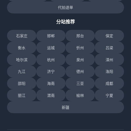
代拍退单
分站推荐
石家庄
邯郸
邢台
保定
衡水
运城
忻州
吕梁
哈尔滨
杭州
泉州
漳州
九江
济宁
德州
洛阳
邵阳
海南
三亚
成都
丽江
渭南
榆林
宁夏
新疆