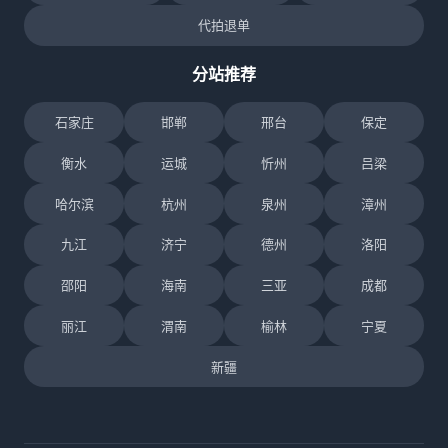
代拍退单
分站推荐
石家庄
邯郸
邢台
保定
衡水
运城
忻州
吕梁
哈尔滨
杭州
泉州
漳州
九江
济宁
德州
洛阳
邵阳
海南
三亚
成都
丽江
渭南
榆林
宁夏
新疆